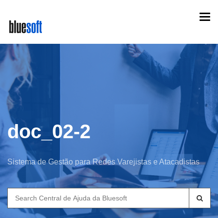
Skip
Togg
to
navi
main
content
doc_02-2
Sistema de Gestão para Redes Varejistas e Atacadistas
Search
for: