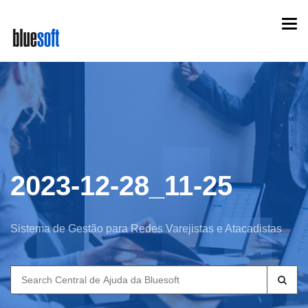
Skip
Togg
to
navi
main
content
2023-12-28_11-25
Sistema de Gestão para Redes Varejistas e Atacadistas
Search
for: