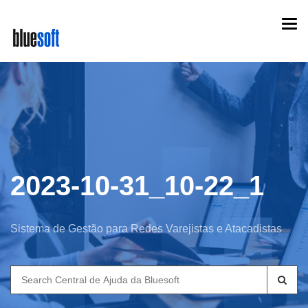
Skip
Togg
to
navi
main
content
2023-10-31_10-22_1
Sistema de Gestão para Redes Varejistas e Atacadistas
Search
for: