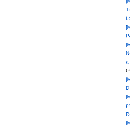
[
T
L
[
P
[
N
a
0
[
D
[
p
R
[