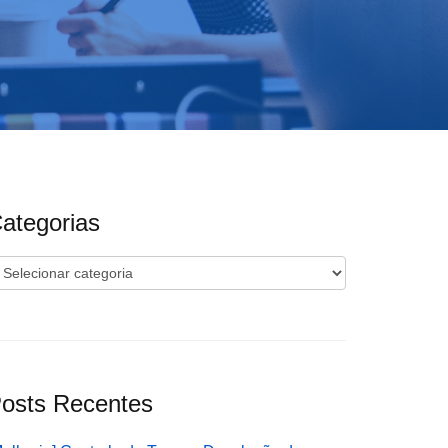
ategorias
ategorias
osts Recentes