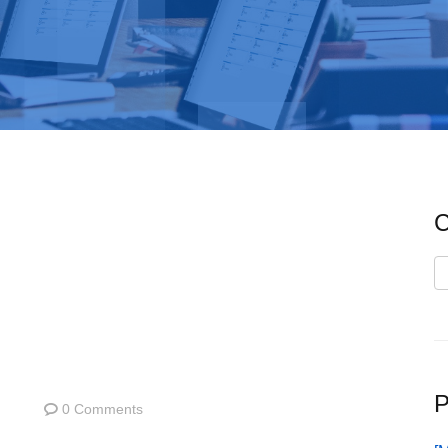
C
C
P
0 Comments