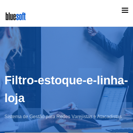
Skip
Togg
to
navi
main
content
Filtro-estoque-e-linha-
loja
Sistema de Gestão para Redes Varejistas e Atacadistas