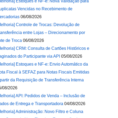
Melhoria] Estoques e NF-e: Nova Validação para
uplicatas Vencidas no Recebimento de
ercadorias
06/08/2026
Melhoria] Controle de Trocas: Devolução de
ransferência entre Lojas – Direcionamento por
ote de Troca
06/08/2026
Melhoria] CRM: Consulta de Cartões Históricos e
aginados do Participante via API
05/08/2026
Melhoria] Estoques e NF-e: Envio Automático da
ota Fiscal à SEFAZ para Notas Fiscais Emitidas
 partir da Requisição de Transferência Interna
5/08/2026
Melhoria] API: Pedidos de Venda – Inclusão de
ados de Entrega e Transportadora
04/08/2026
Melhoria] Administração: Novo Filtro e Coluna