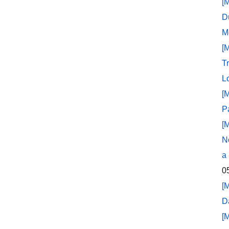
[
D
M
[
T
L
[
P
[
N
a
0
[
D
[