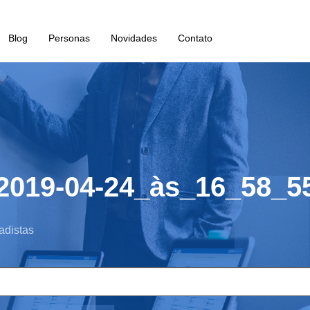
Blog
Personas
Novidades
Contato
2019-04-24_às_16_58_5
adistas