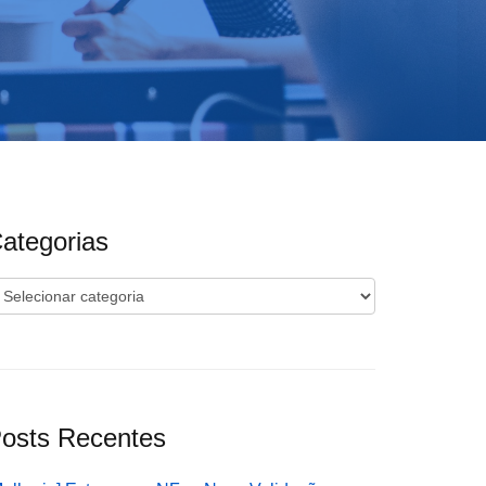
ategorias
ategorias
osts Recentes