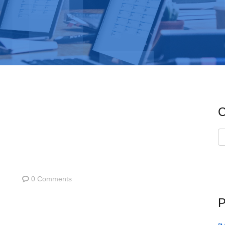
C
C
0 Comments
P