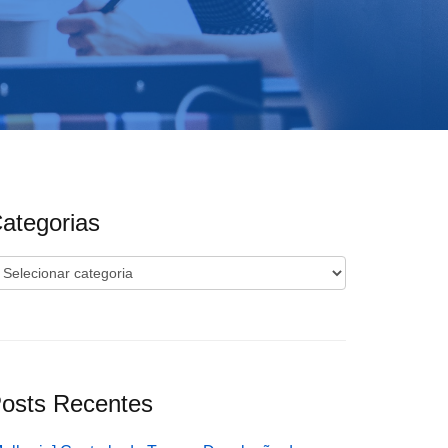
ategorias
ategorias
osts Recentes