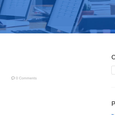
C
C
0 Comments
P