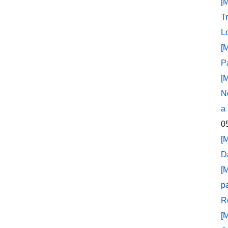
[
T
L
[
P
[
N
a
0
[
D
[
p
R
[