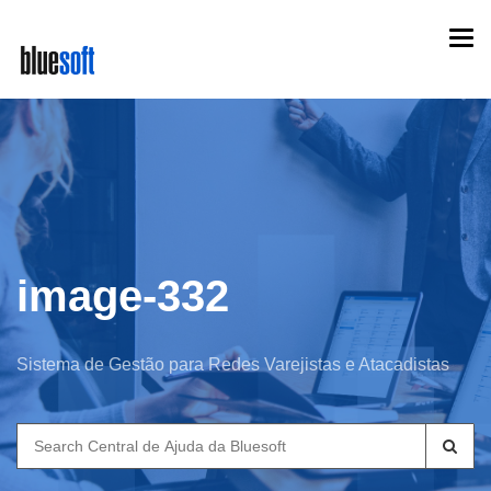
Skip
Togg
to
navi
main
content
image-332
Sistema de Gestão para Redes Varejistas e Atacadistas
Search
for: