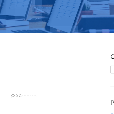
C
C
0 Comments
P