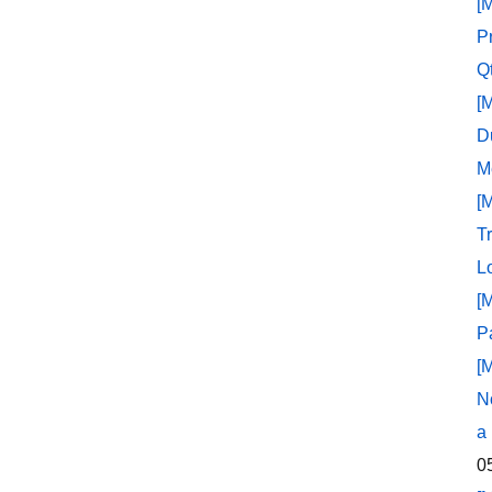
[
P
Q
[
D
M
[
T
L
[
P
[
N
a
0