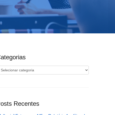
ategorias
ategorias
osts Recentes