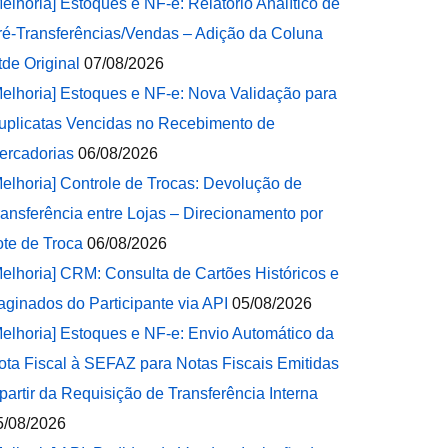
Melhoria] Estoques e NF-e: Relatório Analítico de
ré-Transferências/Vendas – Adição da Coluna
tde Original
07/08/2026
Melhoria] Estoques e NF-e: Nova Validação para
uplicatas Vencidas no Recebimento de
ercadorias
06/08/2026
Melhoria] Controle de Trocas: Devolução de
ransferência entre Lojas – Direcionamento por
ote de Troca
06/08/2026
Melhoria] CRM: Consulta de Cartões Históricos e
aginados do Participante via API
05/08/2026
Melhoria] Estoques e NF-e: Envio Automático da
ota Fiscal à SEFAZ para Notas Fiscais Emitidas
 partir da Requisição de Transferência Interna
5/08/2026