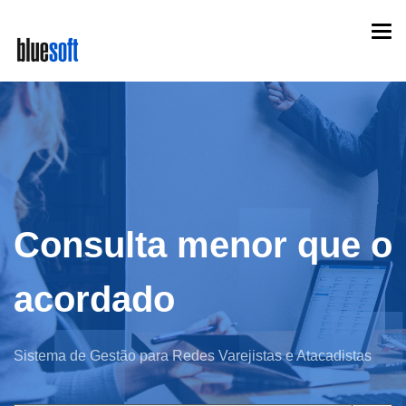
Skip
Togg
to
navi
main
content
Consulta menor que o
acordado
Sistema de Gestão para Redes Varejistas e Atacadistas