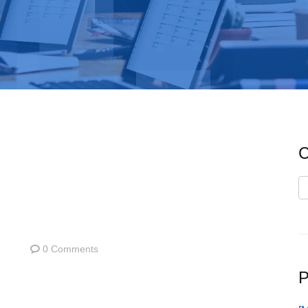
C
C
0 Comments
P