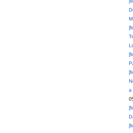
[
D
M
[
T
L
[
P
[
N
a
0
[
D
[