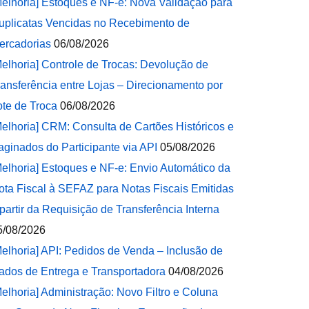
Melhoria] Estoques e NF-e: Nova Validação para
uplicatas Vencidas no Recebimento de
ercadorias
06/08/2026
Melhoria] Controle de Trocas: Devolução de
ransferência entre Lojas – Direcionamento por
ote de Troca
06/08/2026
Melhoria] CRM: Consulta de Cartões Históricos e
aginados do Participante via API
05/08/2026
Melhoria] Estoques e NF-e: Envio Automático da
ota Fiscal à SEFAZ para Notas Fiscais Emitidas
 partir da Requisição de Transferência Interna
5/08/2026
Melhoria] API: Pedidos de Venda – Inclusão de
ados de Entrega e Transportadora
04/08/2026
Melhoria] Administração: Novo Filtro e Coluna