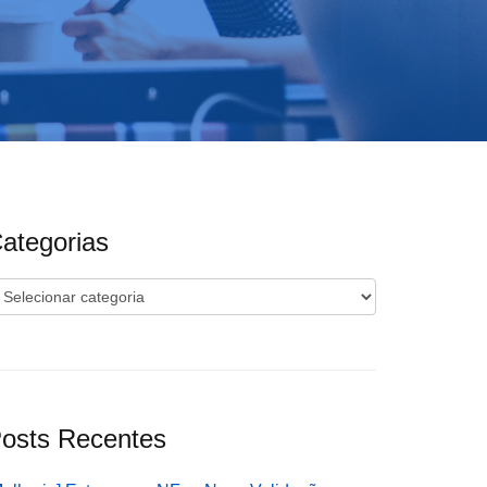
ategorias
ategorias
osts Recentes