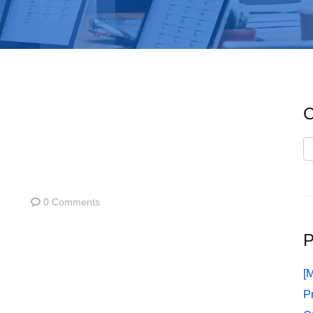
C
C
0 Comments
P
[
P