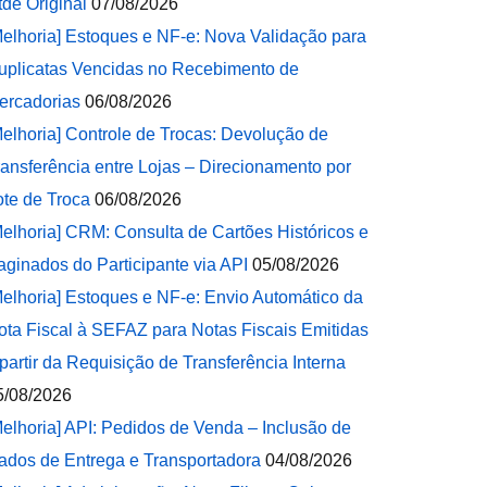
tde Original
07/08/2026
Melhoria] Estoques e NF-e: Nova Validação para
uplicatas Vencidas no Recebimento de
ercadorias
06/08/2026
Melhoria] Controle de Trocas: Devolução de
ransferência entre Lojas – Direcionamento por
ote de Troca
06/08/2026
Melhoria] CRM: Consulta de Cartões Históricos e
aginados do Participante via API
05/08/2026
Melhoria] Estoques e NF-e: Envio Automático da
ota Fiscal à SEFAZ para Notas Fiscais Emitidas
 partir da Requisição de Transferência Interna
5/08/2026
Melhoria] API: Pedidos de Venda – Inclusão de
ados de Entrega e Transportadora
04/08/2026