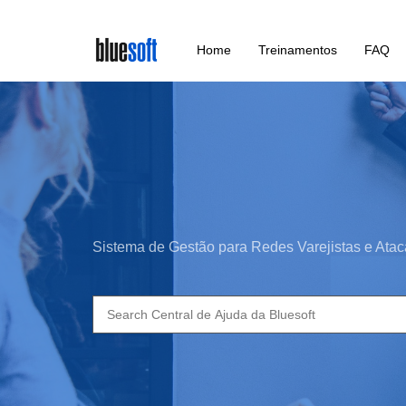
Skip
Home
Treinamentos
FAQ
to
main
content
Sistema de Gestão para Redes Varejistas e Atac
Search
for: