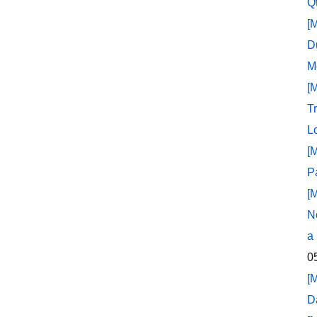
Q
[
D
M
[
T
L
[
P
[
N
a
0
[
D