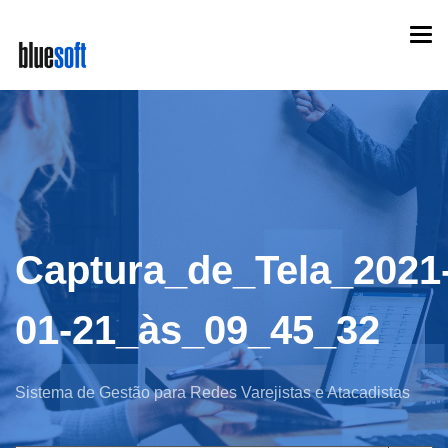
Skip
Togg
to
navi
main
content
Captura_de_Tela_2021
01-21_às_09_45_32
Sistema de Gestão para Redes Varejistas e Atacadistas