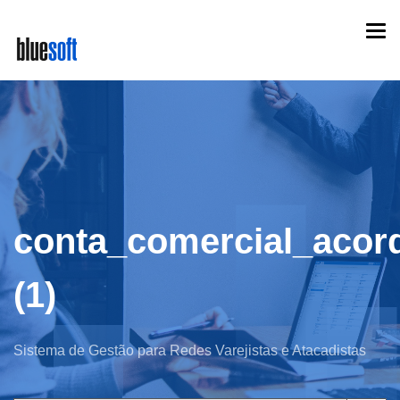
Skip
Togg
to
navi
main
content
conta_comercial_acor
(1)
Sistema de Gestão para Redes Varejistas e Atacadistas