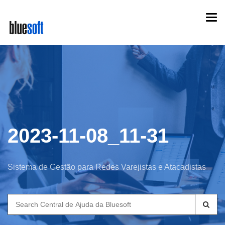
Skip
Togg
to
navi
main
content
2023-11-08_11-31
Sistema de Gestão para Redes Varejistas e Atacadistas
Search
for: