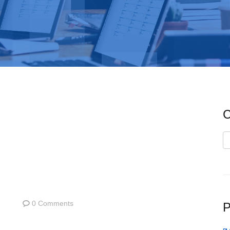
C
C
0 Comments
P