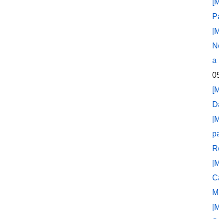
[
P
[
N
a
0
[
D
[
p
R
[
C
M
[