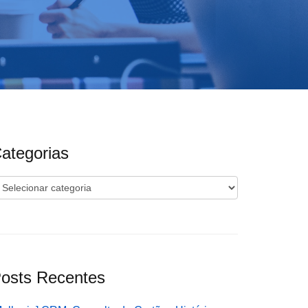
ategorias
ategorias
osts Recentes