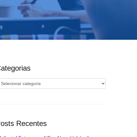
ategorias
ategorias
osts Recentes