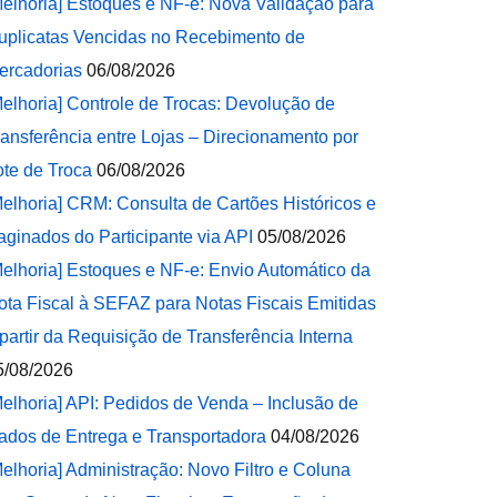
Melhoria] Estoques e NF-e: Nova Validação para
uplicatas Vencidas no Recebimento de
ercadorias
06/08/2026
Melhoria] Controle de Trocas: Devolução de
ransferência entre Lojas – Direcionamento por
ote de Troca
06/08/2026
Melhoria] CRM: Consulta de Cartões Históricos e
aginados do Participante via API
05/08/2026
Melhoria] Estoques e NF-e: Envio Automático da
ota Fiscal à SEFAZ para Notas Fiscais Emitidas
 partir da Requisição de Transferência Interna
5/08/2026
Melhoria] API: Pedidos de Venda – Inclusão de
ados de Entrega e Transportadora
04/08/2026
Melhoria] Administração: Novo Filtro e Coluna