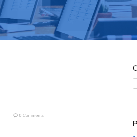
C
C
0 Comments
P