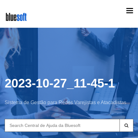
Skip
Togg
to
navi
main
content
2023-10-27_11-45-1
Sistema de Gestão para Redes Varejistas e Atacadistas
Search
for: