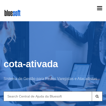
Skip
Togg
to
navi
main
content
cota-ativada
Sistema de Gestão para Redes Varejistas e Atacadistas
Search
for: