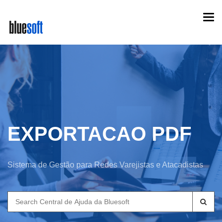
Skip
Togg
to
navi
main
content
EXPORTACAO PDF
Sistema de Gestão para Redes Varejistas e Atacadistas
Search
for: