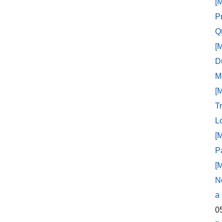
[
P
Q
[
D
M
[
T
L
[
P
[
N
a
0