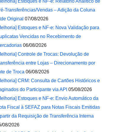
Melhoria] Estoques e NF-e: Relatório Analítico de
ré-Transferências/Vendas – Adição da Coluna
tde Original
07/08/2026
Melhoria] Estoques e NF-e: Nova Validação para
uplicatas Vencidas no Recebimento de
ercadorias
06/08/2026
Melhoria] Controle de Trocas: Devolução de
ransferência entre Lojas – Direcionamento por
ote de Troca
06/08/2026
Melhoria] CRM: Consulta de Cartões Históricos e
aginados do Participante via API
05/08/2026
Melhoria] Estoques e NF-e: Envio Automático da
ota Fiscal à SEFAZ para Notas Fiscais Emitidas
 partir da Requisição de Transferência Interna
5/08/2026