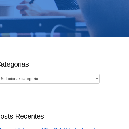
ategorias
ategorias
osts Recentes