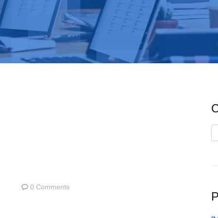
C
C
0 Comments
P