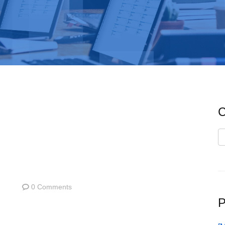
C
C
0 Comments
P