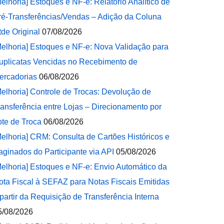
Melhoria] Estoques e NF-e: Relatório Analítico de
ré-Transferências/Vendas – Adição da Coluna
tde Original
07/08/2026
Melhoria] Estoques e NF-e: Nova Validação para
uplicatas Vencidas no Recebimento de
ercadorias
06/08/2026
Melhoria] Controle de Trocas: Devolução de
ransferência entre Lojas – Direcionamento por
ote de Troca
06/08/2026
Melhoria] CRM: Consulta de Cartões Históricos e
aginados do Participante via API
05/08/2026
Melhoria] Estoques e NF-e: Envio Automático da
ota Fiscal à SEFAZ para Notas Fiscais Emitidas
 partir da Requisição de Transferência Interna
5/08/2026