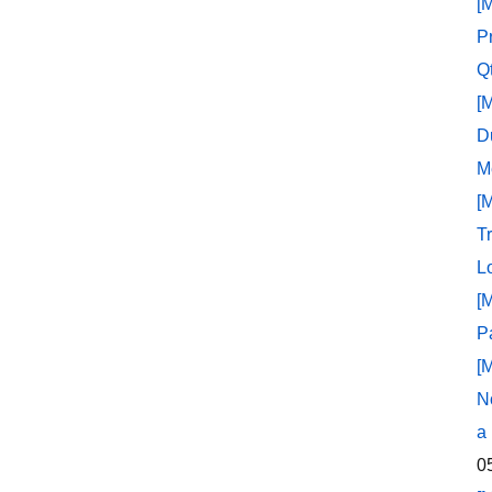
[
P
Q
[
D
M
[
T
L
[
P
[
N
a
0