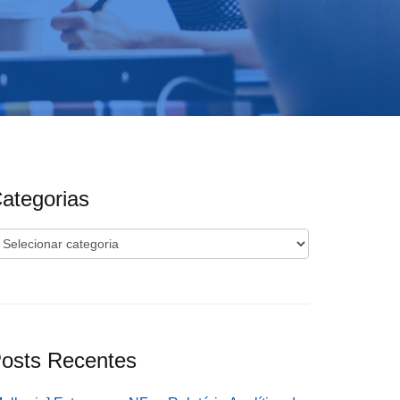
ategorias
ategorias
osts Recentes