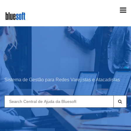
Skip
Togg
to
navi
main
content
Sistema de Gestão para Redes Varejistas e Atacadistas
Search
for: