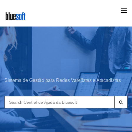
Skip
Togg
to
navi
main
content
Sistema de Gestão para Redes Varejistas e Atacadistas
Search
for: