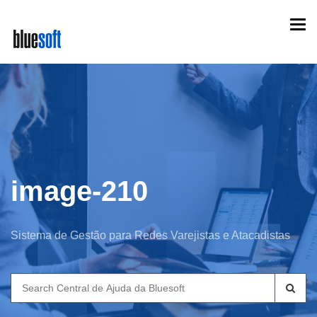
Skip
Togg
to
navi
main
content
image-210
Sistema de Gestão para Redes Varejistas e Atacadistas
Search
for: