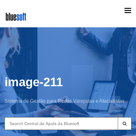
Skip
Togg
to
navi
main
content
image-211
Sistema de Gestão para Redes Varejistas e Atacadistas
Search
for: