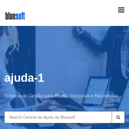
Skip
Togg
to
navi
main
content
ajuda-1
Sistema de Gestão para Redes Varejistas e Atacadistas
Search
for: