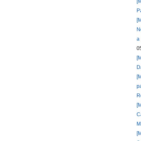
[
P
[
N
a
0
[
D
[
p
R
[
C
M
[