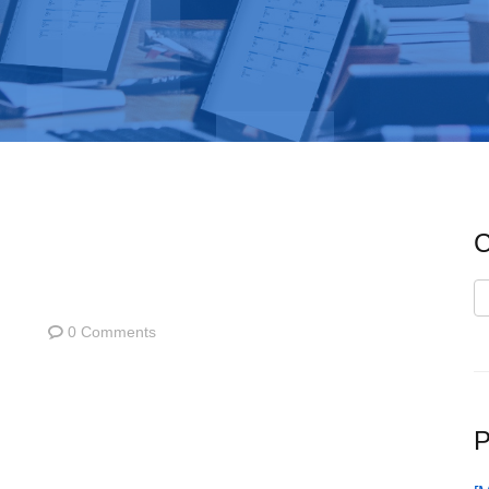
C
C
0 Comments
P