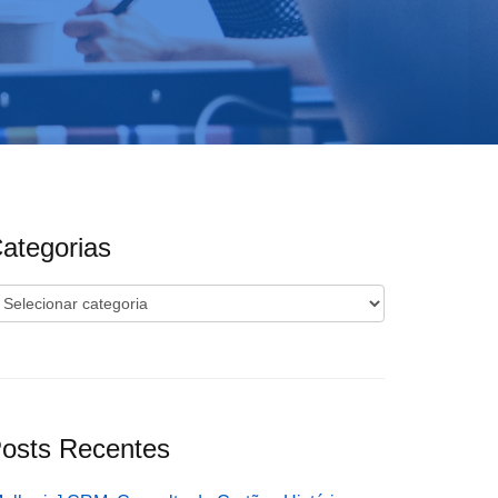
ategorias
ategorias
osts Recentes