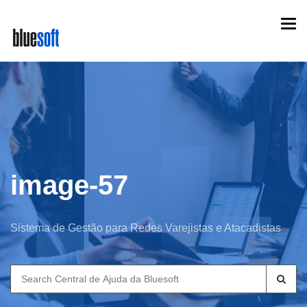
Skip
Togg
to
navi
main
content
image-57
Sistema de Gestão para Redes Varejistas e Atacadistas
Search
for: