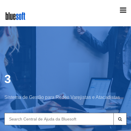
Skip
Togg
to
navi
main
content
3
Sistema de Gestão para Redes Varejistas e Atacadistas
Search
for: