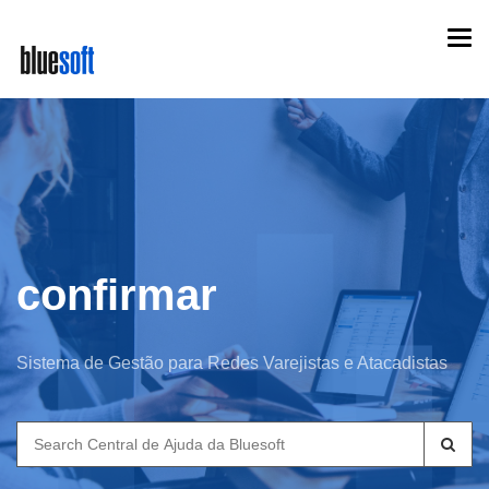
Skip
Togg
to
navi
main
content
confirmar
Sistema de Gestão para Redes Varejistas e Atacadistas
Search
for: