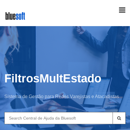
Skip
Togg
to
navi
main
content
FiltrosMultEstado
Sistema de Gestão para Redes Varejistas e Atacadistas
Search
for: