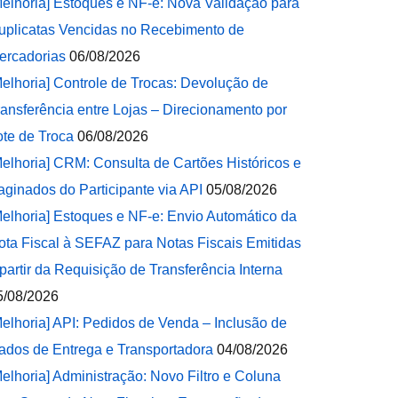
Melhoria] Estoques e NF-e: Nova Validação para
uplicatas Vencidas no Recebimento de
ercadorias
06/08/2026
Melhoria] Controle de Trocas: Devolução de
ransferência entre Lojas – Direcionamento por
ote de Troca
06/08/2026
Melhoria] CRM: Consulta de Cartões Históricos e
aginados do Participante via API
05/08/2026
Melhoria] Estoques e NF-e: Envio Automático da
ota Fiscal à SEFAZ para Notas Fiscais Emitidas
 partir da Requisição de Transferência Interna
5/08/2026
Melhoria] API: Pedidos de Venda – Inclusão de
ados de Entrega e Transportadora
04/08/2026
Melhoria] Administração: Novo Filtro e Coluna