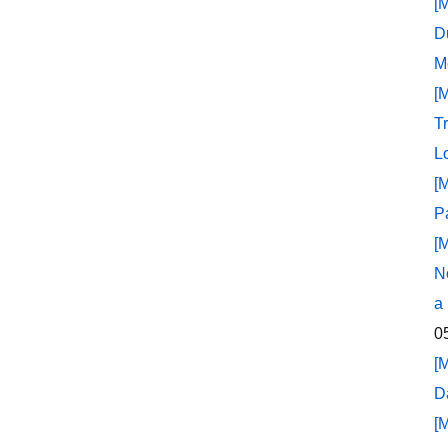
[
D
M
[
T
L
[
P
[
N
a
0
[
D
[