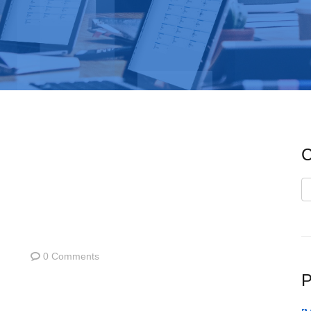
C
C
0 Comments
P