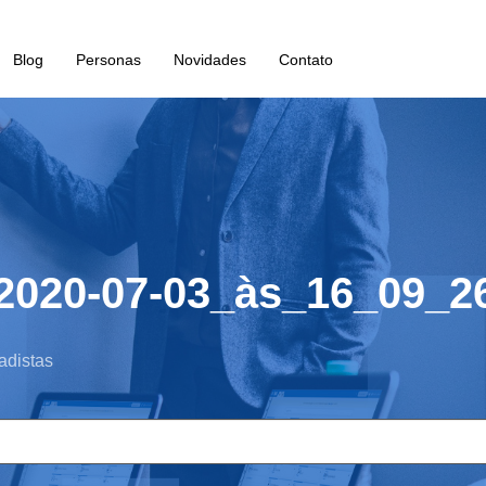
Blog
Personas
Novidades
Contato
2020-07-03_às_16_09_2
adistas