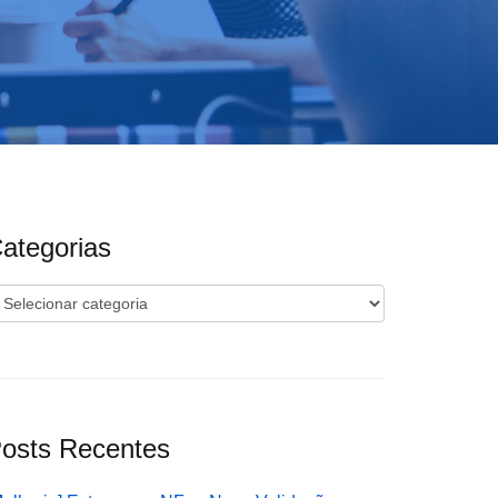
ategorias
ategorias
osts Recentes