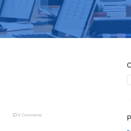
C
C
0 Comments
P