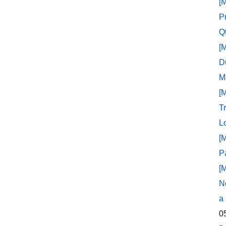
[
P
Q
[
D
M
[
T
L
[
P
[
N
a
0