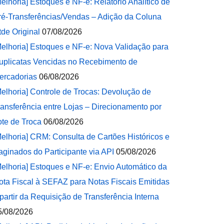
Melhoria] Estoques e NF-e: Relatório Analítico de
ré-Transferências/Vendas – Adição da Coluna
tde Original
07/08/2026
Melhoria] Estoques e NF-e: Nova Validação para
uplicatas Vencidas no Recebimento de
ercadorias
06/08/2026
Melhoria] Controle de Trocas: Devolução de
ransferência entre Lojas – Direcionamento por
ote de Troca
06/08/2026
Melhoria] CRM: Consulta de Cartões Históricos e
aginados do Participante via API
05/08/2026
Melhoria] Estoques e NF-e: Envio Automático da
ota Fiscal à SEFAZ para Notas Fiscais Emitidas
 partir da Requisição de Transferência Interna
5/08/2026