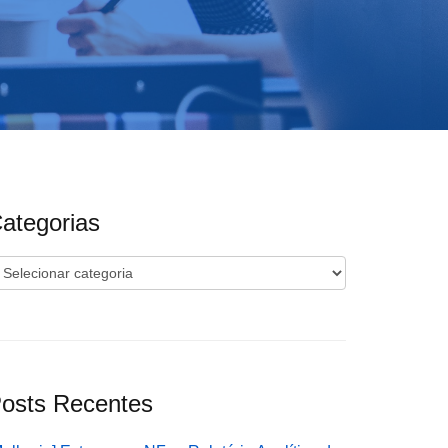
ategorias
ategorias
osts Recentes