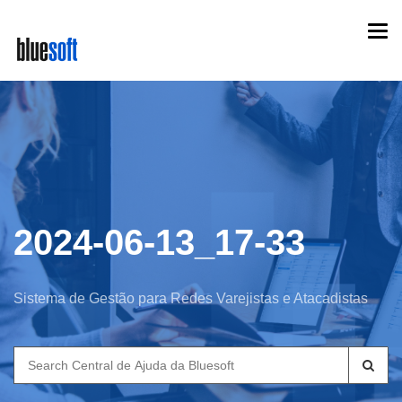
Skip
Togg
to
navi
main
content
2024-06-13_17-33
Sistema de Gestão para Redes Varejistas e Atacadistas
Search
for: