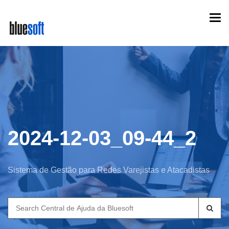
Skip
Togg
to
navi
main
content
2024-12-03_09-44_2
Sistema de Gestão para Redes Varejistas e Atacadistas
Search
for: