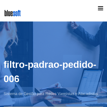
Skip
Togg
to
navi
main
content
filtro-padrao-pedido-
006
Sistema de Gestão para Redes Varejistas e Atacadistas