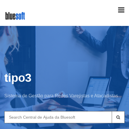
Skip
Togg
to
navi
main
content
tipo3
Sistema de Gestão para Redes Varejistas e Atacadistas
Search
for: