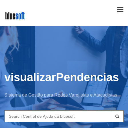
Skip
Togg
to
navi
main
content
visualizarPendencias
Sistema de Gestão para Redes Varejistas e Atacadistas
Search
for: