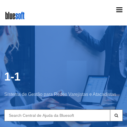
Skip
Togg
to
navi
main
content
1-1
Sistema de Gestão para Redes Varejistas e Atacadistas
Search
for: