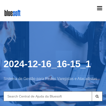
Skip
Togg
to
navi
main
content
2024-12-16_16-15_1
Sistema de Gestão para Redes Varejistas e Atacadistas
Search
for: