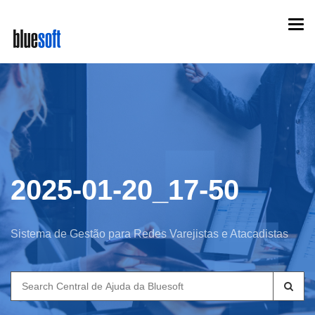
Skip
Togg
to
navi
main
content
2025-01-20_17-50
Sistema de Gestão para Redes Varejistas e Atacadistas
Search
for: