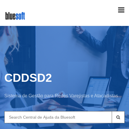
Skip
Togg
to
navi
main
content
CDDSD2
Sistema de Gestão para Redes Varejistas e Atacadistas
Search
for: