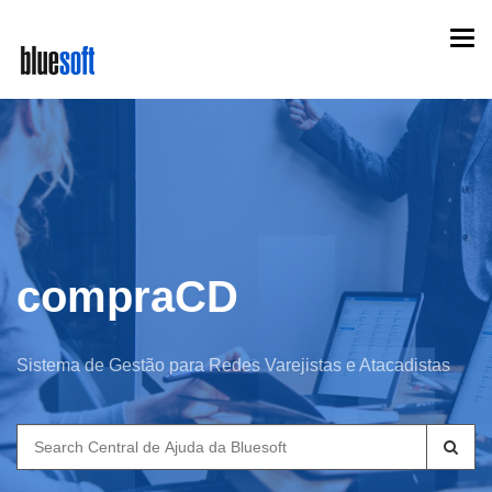
Skip
Togg
to
navi
main
content
compraCD
Sistema de Gestão para Redes Varejistas e Atacadistas
Search
for: