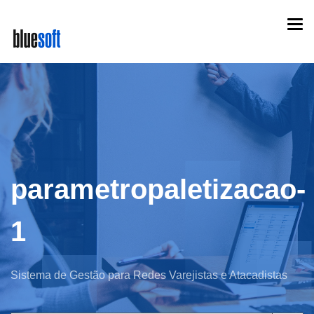
Skip
Togg
to
navi
main
content
parametropaletizacao-
1
Sistema de Gestão para Redes Varejistas e Atacadistas