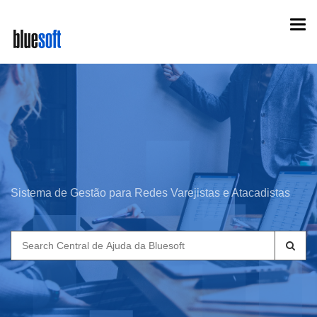
Skip
Togg
to
navi
main
content
Sistema de Gestão para Redes Varejistas e Atacadistas
Search
for: