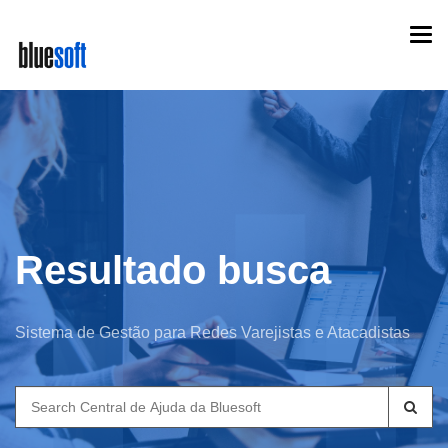
Skip
Togg
to
navi
main
content
Resultado busca
Sistema de Gestão para Redes Varejistas e Atacadistas
Search
for: