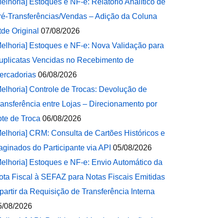
Melhoria] Estoques e NF-e: Relatório Analítico de
ré-Transferências/Vendas – Adição da Coluna
tde Original
07/08/2026
Melhoria] Estoques e NF-e: Nova Validação para
uplicatas Vencidas no Recebimento de
ercadorias
06/08/2026
Melhoria] Controle de Trocas: Devolução de
ransferência entre Lojas – Direcionamento por
ote de Troca
06/08/2026
Melhoria] CRM: Consulta de Cartões Históricos e
aginados do Participante via API
05/08/2026
Melhoria] Estoques e NF-e: Envio Automático da
ota Fiscal à SEFAZ para Notas Fiscais Emitidas
 partir da Requisição de Transferência Interna
5/08/2026