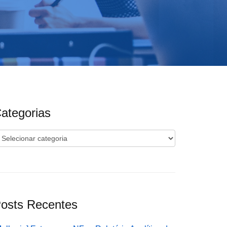
ategorias
ategorias
osts Recentes