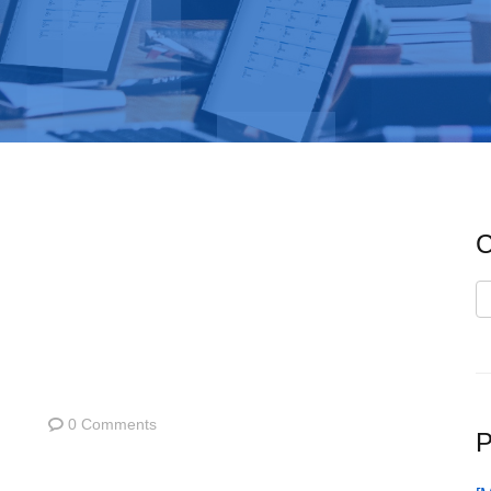
C
C
0 Comments
P