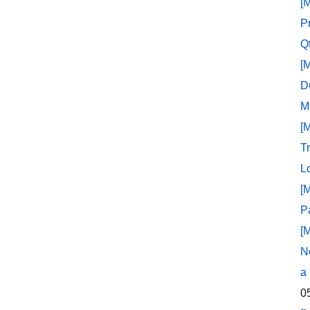
[
P
Q
[
D
M
[
T
L
[
P
[
N
a
0