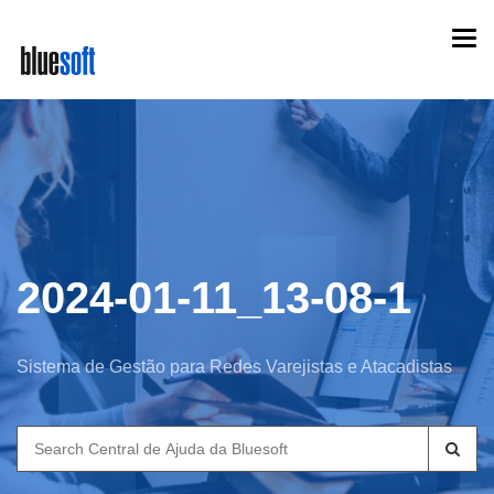
Skip
Togg
to
navi
main
content
2024-01-11_13-08-1
Sistema de Gestão para Redes Varejistas e Atacadistas
Search
for: