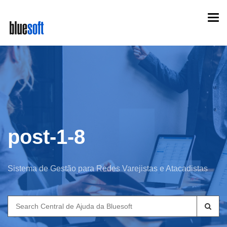
Skip
Togg
to
navi
main
content
post-1-8
Sistema de Gestão para Redes Varejistas e Atacadistas
Search
for: